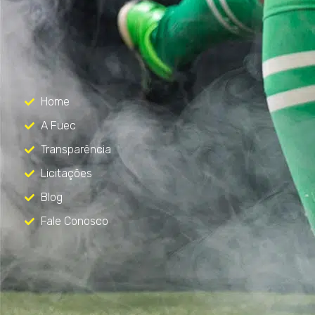
FUEC
Só mais um site WordPress
Menu
Home
A Fuec
Transparência
Licitações
Blog
Fale Conosco
Contato