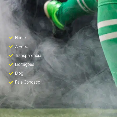
FUEC
Só mais um site WordPress
Menu
Home
A Fuec
Transparência
Licitações
Blog
Fale Conosco
Contato