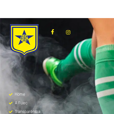
FUEC
Só mais um site WordPress
Menu
Home
A Fuec
Transparência