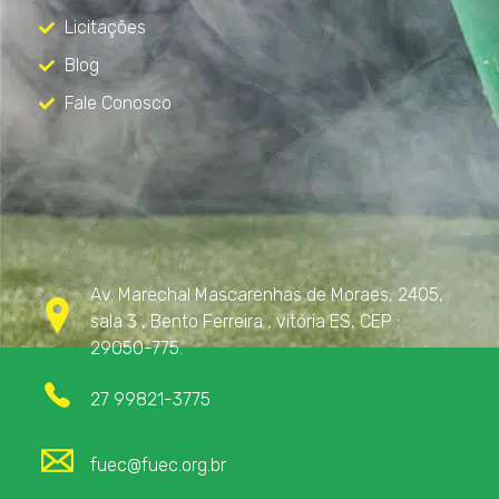
Licitações
Blog
Fale Conosco
Contato
Av. Marechal Mascarenhas de Moraes, 2405,
sala 3 , Bento Ferreira , vitória ES, CEP :
29050-775.
27 99821-3775
fuec@fuec.org.br