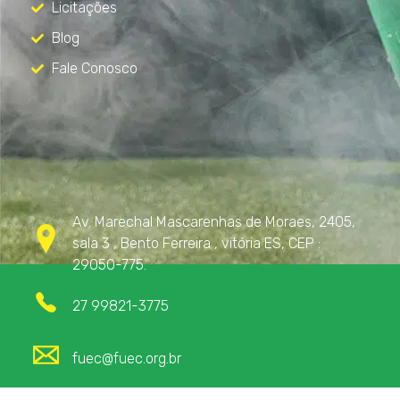
Licitações
Blog
Fale Conosco
Contato
Av. Marechal Mascarenhas de Moraes, 2405,
sala 3 , Bento Ferreira , vitória ES, CEP :
29050-775.
27 99821-3775
fuec@fuec.org.br