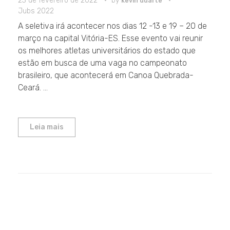
23 de fevereiro de 2022
by
kevin duarte
Jubs 2022
A seletiva irá acontecer nos dias 12 -13 e 19 – 20 de
março na capital Vitória-ES. Esse evento vai reunir
os melhores atletas universitários do estado que
estão em busca de uma vaga no campeonato
brasileiro, que acontecerá em Canoa Quebrada-
Ceará. ...
Leia mais