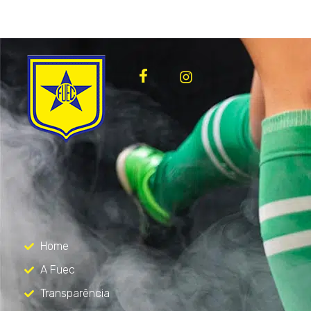
FUEC
Só mais um site WordPress
Menu
Home
A Fuec
Transparência