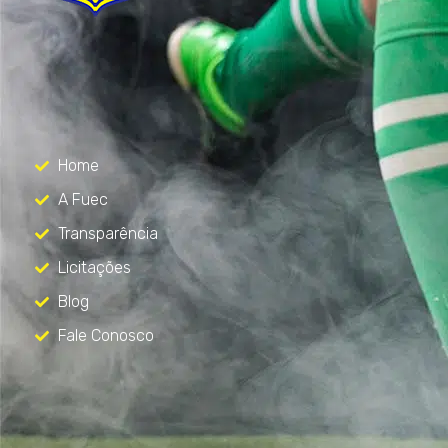
FUEC
Só mais um site WordPress
Menu
Home
A Fuec
Transparência
Licitações
Blog
Fale Conosco
Contato