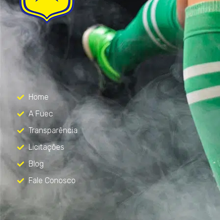
FUEC
Só mais um site WordPress
Menu
Home
A Fuec
Transparência
Licitações
Blog
Fale Conosco