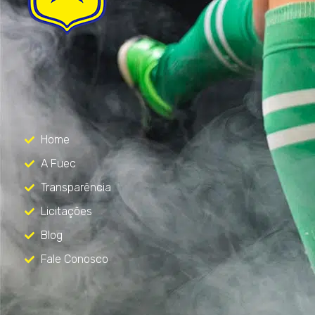
FUEC
Só mais um site WordPress
Menu
Home
A Fuec
Transparência
Licitações
Blog
Fale Conosco