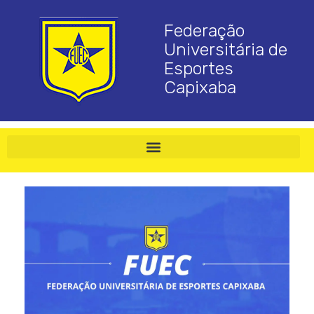
Federação
Universitária de
Esportes
Capixaba