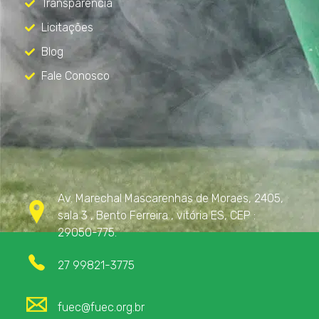
Transparência
Licitações
Blog
Fale Conosco
Contato
Av. Marechal Mascarenhas de Moraes, 2405,
sala 3 , Bento Ferreira , vitória ES, CEP :
29050-775.
27 99821-3775
fuec@fuec.org.br