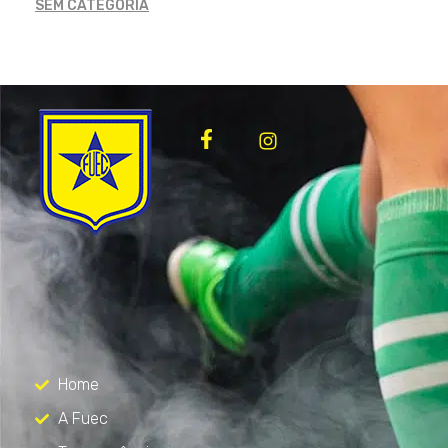
SEM CATEGORIA
FUEC
Só mais um site WordPress
Menu
Home
A Fuec