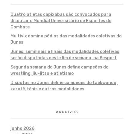
Quatro atletas capixabas são convocados para
disputar o Mundial Universitário de Esportes de
Combate
Multivix domina pódios das modalidades coletivas do
Junes
Junes: semifinais e finais das modalidades coletivas
serão disputadas neste fim de semana, na Sesport
Segunda semana do Junes define campeões do
wrestling, jiu-jitsu e atletismo
Disputas no Junes define campeões do taekwondo,
karatê, tênis e outras modalidades
ARQUIVOS
junho 2026