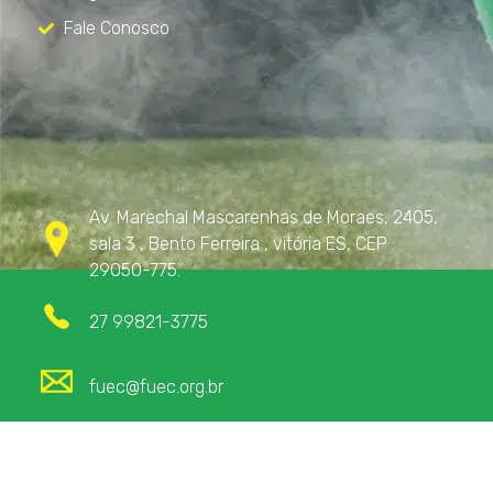
Fale Conosco
Contato
Av. Marechal Mascarenhas de Moraes, 2405,
sala 3 , Bento Ferreira , vitória ES, CEP :
29050-775.
27 99821-3775
fuec@fuec.org.br
© 2026 FUEC. Todos os Direitos Reservados