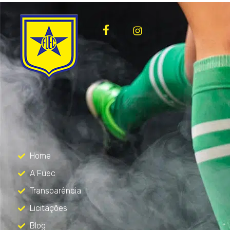
FUEC
Só mais um site WordPress
Menu
Home
A Fuec
Transparência
Licitações
Blog