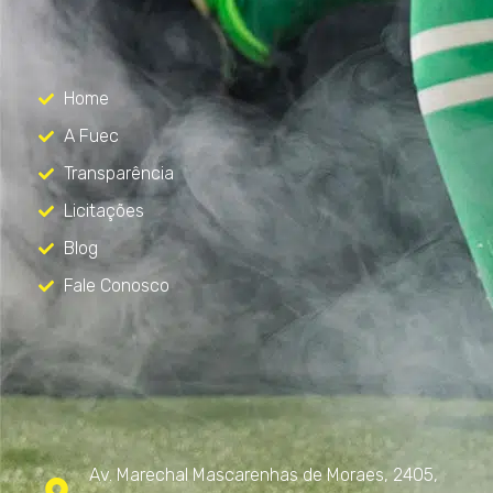
Menu
Home
A Fuec
Transparência
Licitações
Blog
Fale Conosco
Contato
Av. Marechal Mascarenhas de Moraes, 2405,