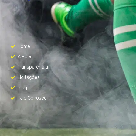
FUEC
Só mais um site WordPress
Menu
Home
A Fuec
Transparência
Licitações
Blog
Fale Conosco
Contato