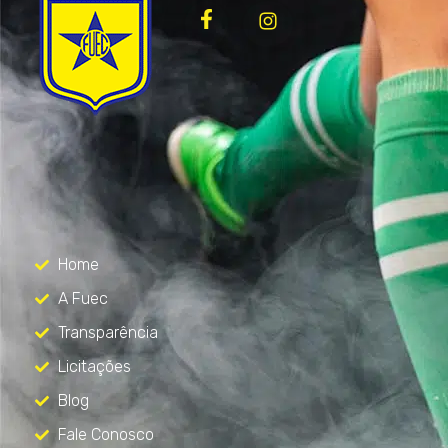
FUEC
Só mais um site WordPress
Menu
Home
A Fuec
Transparência
Licitações
Blog
Fale Conosco